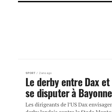
SPORT
2 ans ago
Le derby entre Dax et
se disputer à Bayonn
Les dirigeants de l’US Dax envisagen
derby landais contre le Stade Monto