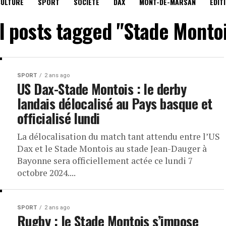
CULTURE
SPORT
SOCIÉTÉ
DAX
MONT-DE-MARSAN
EDIT
l posts tagged "Stade Monto
SPORT
2 ans ago
US Dax-Stade Montois : le derby
landais délocalisé au Pays basque et
officialisé lundi
La délocalisation du match tant attendu entre l’US
Dax et le Stade Montois au stade Jean-Dauger à
Bayonne sera officiellement actée ce lundi 7
octobre 2024....
SPORT
2 ans ago
Rugby : le Stade Montois s’impose