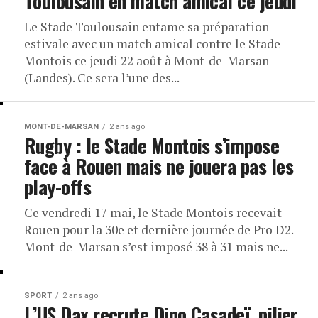
Toulousain en match amical ce jeudi
Le Stade Toulousain entame sa préparation
estivale avec un match amical contre le Stade
Montois ce jeudi 22 août à Mont-de-Marsan
(Landes). Ce sera l’une des...
MONT-DE-MARSAN
2 ans ago
Rugby : le Stade Montois s’impose
face à Rouen mais ne jouera pas les
play-offs
Ce vendredi 17 mai, le Stade Montois recevait
Rouen pour la 30e et dernière journée de Pro D2.
Mont-de-Marsan s’est imposé 38 à 31 mais ne...
SPORT
2 ans ago
L’US Dax recrute Dino Casadeï, pilier