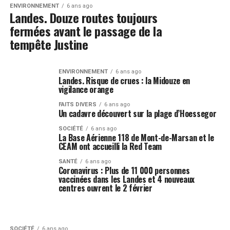
ENVIRONNEMENT
6 ans ago
Landes. Douze routes toujours
fermées avant le passage de la
tempête Justine
ENVIRONNEMENT
6 ans ago
Landes. Risque de crues : la Midouze en
vigilance orange
FAITS DIVERS
6 ans ago
Un cadavre découvert sur la plage d’Hoessegor
SOCIÉTÉ
6 ans ago
La Base Aérienne 118 de Mont-de-Marsan et le
CEAM ont accueilli la Red Team
SANTÉ
6 ans ago
Coronavirus : Plus de 11 000 personnes
vaccinées dans les Landes et 4 nouveaux
centres ouvrent le 2 février
SOCIÉTÉ
6 ans ago