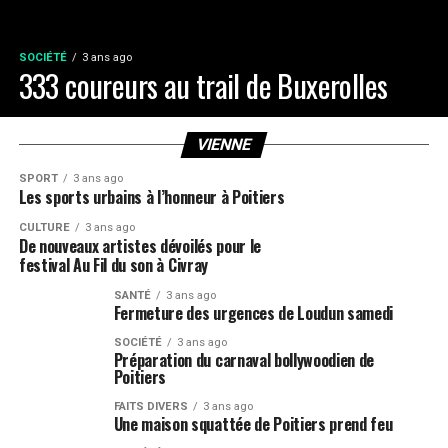
SOCIÉTÉ
3 ans ago
333 coureurs au trail de Buxerolles
VIENNE
SPORT
3 ans ago
Les sports urbains à l’honneur à Poitiers
CULTURE
3 ans ago
De nouveaux artistes dévoilés pour le
festival Au Fil du son à Civray
SANTÉ
3 ans ago
Fermeture des urgences de Loudun samedi
SOCIÉTÉ
3 ans ago
Préparation du carnaval bollywoodien de
Poitiers
FAITS DIVERS
3 ans ago
Une maison squattée de Poitiers prend feu