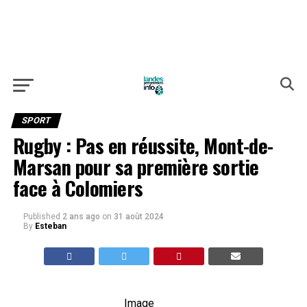
SPORT
Rugby : Pas en réussite, Mont-de-
Marsan pour sa première sortie
face à Colomiers
Published
2 ans ago
on
31 août 2024
By
Esteban
Image