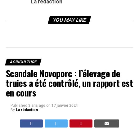
La rédaction
YOU MAY LIKE
AGRICULTURE
Scandale Novoporc : l’élevage de
truies a été contrôlé, un rapport est
en cours
Published
3 ans ago
on
17 janvier 2024
By
La rédaction