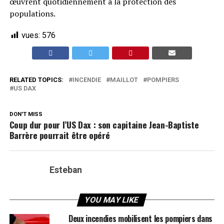
œuvrent quotidiennement à la protection des
populations.
vues:
576
RELATED TOPICS:
INCENDIE
MAILLOT
POMPIERS
US DAX
DON'T MISS
Coup dur pour l’US Dax : son capitaine Jean-Baptiste
Barrère pourrait être opéré
Esteban
YOU MAY LIKE
Deux incendies mobilisent les pompiers dans