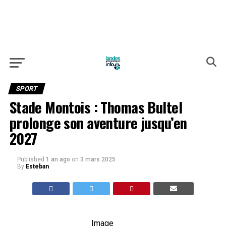
SPORT
Stade Montois : Thomas Bultel
prolonge son aventure jusqu’en
2027
Published
1 an ago
on
3 mars 2025
By
Esteban
Image