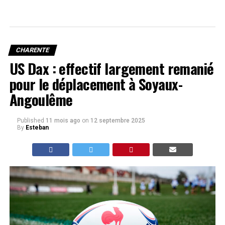
CHARENTE
US Dax : effectif largement remanié
pour le déplacement à Soyaux-
Angoulême
Published
11 mois ago
on
12 septembre 2025
By
Esteban