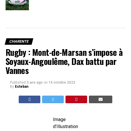
CHARENTE
Rugby : Mont-de-Marsan s’impose à
Soyaux-Angoulême, Dax battu par
Vannes
Published
3 ans ago
on
14 octobre 2023
By
Esteban
Image
d’Illustration