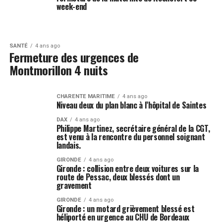
week-end
SANTÉ
4 ans ago
Fermeture des urgences de
Montmorillon 4 nuits
CHARENTE MARITIME
4 ans ago
Niveau deux du plan blanc à l’hôpital de Saintes
DAX
4 ans ago
Philippe Martinez, secrétaire général de la CGT,
est venu à la rencontre du personnel soignant
landais.
GIRONDE
4 ans ago
Gironde : collision entre deux voitures sur la
route de Pessac, deux blessés dont un
gravement
GIRONDE
4 ans ago
Gironde : un motard grièvement blessé est
héliporté en urgence au CHU de Bordeaux