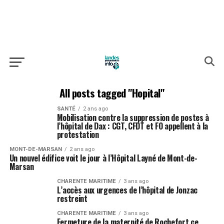
All posts tagged "Hopital"
SANTÉ
2 ans ago
Mobilisation contre la suppression de postes à
l’hôpital de Dax : CGT, CFDT et FO appellent à la
protestation
MONT-DE-MARSAN
2 ans ago
Un nouvel édifice voit le jour à l’Hôpital Layné de Mont-de-
Marsan
CHARENTE MARITIME
3 ans ago
L’accès aux urgences de l’hôpital de Jonzac
restreint
CHARENTE MARITIME
3 ans ago
Fermeture de la maternité de Rochefort ce