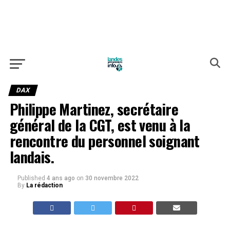
DAX
Philippe Martinez, secrétaire
général de la CGT, est venu à la
rencontre du personnel soignant
landais.
Published
4 ans ago
on
30 novembre 2022
By
La rédaction