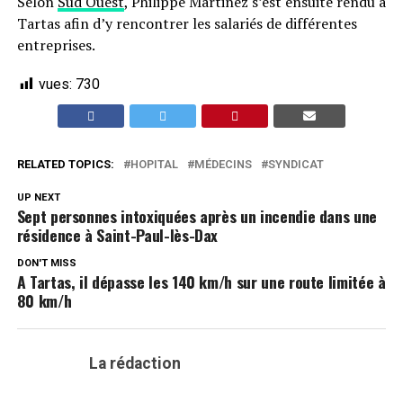
Selon
Sud Ouest
, Philippe Martinez s’est ensuite rendu à
Tartas afin d’y rencontrer les salariés de différentes
entreprises.
vues:
730
RELATED TOPICS:
HOPITAL
MÉDECINS
SYNDICAT
UP NEXT
Sept personnes intoxiquées après un incendie dans une
résidence à Saint-Paul-lès-Dax
DON'T MISS
A Tartas, il dépasse les 140 km/h sur une route limitée à
80 km/h
La rédaction