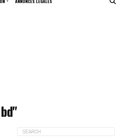
ION
ANNONCES LÉGALES
 bd"