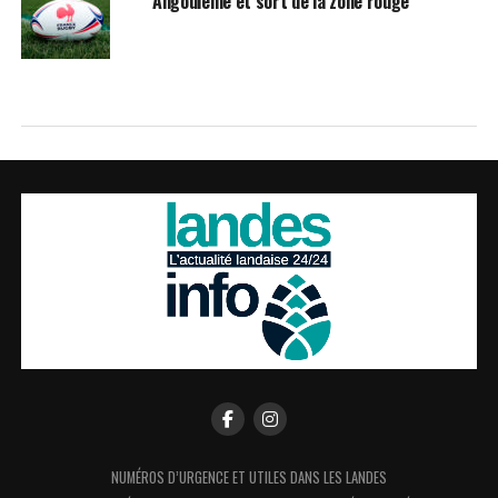
Angoulême et sort de la zone rouge
NUMÉROS D’URGENCE ET UTILES DANS LES LANDES