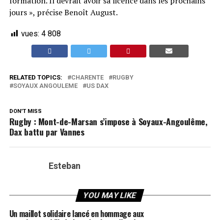
formation. Il devrait avoir sa licence dans les prochains
jours », précise Benoît August.
vues:
4 808
RELATED TOPICS:
CHARENTE
RUGBY
SOYAUX ANGOULEME
US DAX
DON'T MISS
Rugby : Mont-de-Marsan s’impose à Soyaux-Angoulême,
Dax battu par Vannes
Esteban
YOU MAY LIKE
Un maillot solidaire lancé en hommage aux