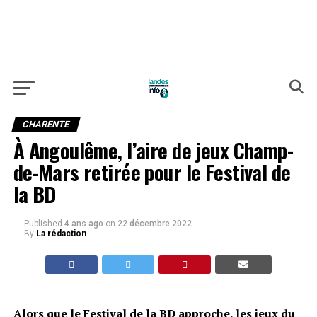
CHARENTE
À Angoulême, l’aire de jeux Champ-
de-Mars retirée pour le Festival de
la BD
Published
4 ans ago
on
22 décembre 2022
By
La rédaction
Alors que le Festival de la BD approche, les jeux du