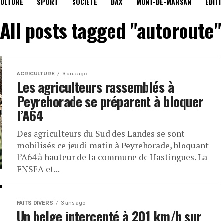
CULTURE
SPORT
SOCIÉTÉ
DAX
MONT-DE-MARSAN
EDIT
All posts tagged "autoroute"
AGRICULTURE
3 ans ago
Les agriculteurs rassemblés à
Peyrehorade se préparent à bloquer
l’A64
Des agriculteurs du Sud des Landes se sont
mobilisés ce jeudi matin à Peyrehorade, bloquant
l’A64 à hauteur de la commune de Hastingues. La
FNSEA et...
FAITS DIVERS
3 ans ago
Un belge intercepté à 201 km/h sur