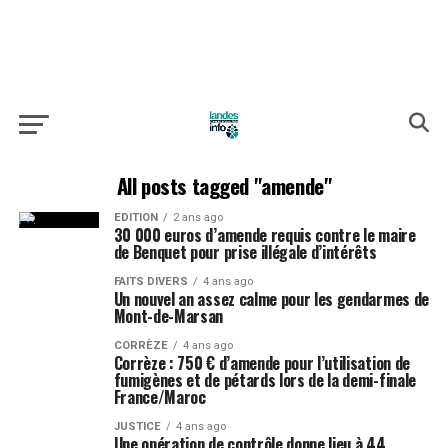
All posts tagged "amende"
EDITION
2 ans ago
30 000 euros d’amende requis contre le maire
de Benquet pour prise illégale d’intérêts
FAITS DIVERS
4 ans ago
Un nouvel an assez calme pour les gendarmes de
Mont-de-Marsan
CORRÈZE
4 ans ago
Corrèze : 750 € d’amende pour l’utilisation de
fumigènes et de pétards lors de la demi-finale
France/Maroc
JUSTICE
4 ans ago
Une opération de contrôle donne lieu à 44