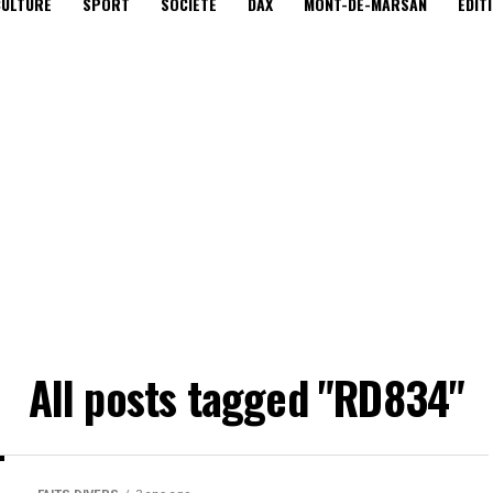
CULTURE
SPORT
SOCIÉTÉ
DAX
MONT-DE-MARSAN
EDIT
All posts tagged "RD834"