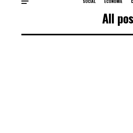
SOCIAL
ECONOMIE
All po