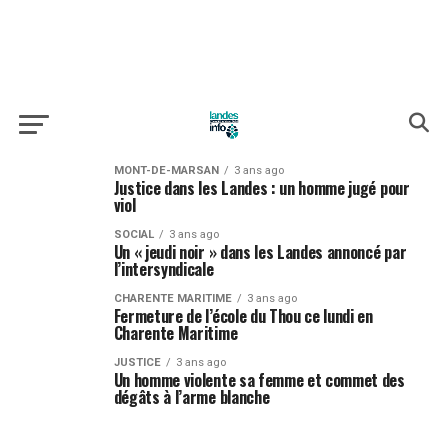
MONT-DE-MARSAN
3 ans ago
Justice dans les Landes : un homme jugé pour
viol
SOCIAL
3 ans ago
Un « jeudi noir » dans les Landes annoncé par
l’intersyndicale
CHARENTE MARITIME
3 ans ago
Fermeture de l’école du Thou ce lundi en
Charente Maritime
JUSTICE
3 ans ago
Un homme violente sa femme et commet des
dégâts à l’arme blanche