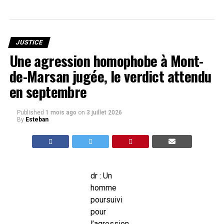
JUSTICE
Une agression homophobe à Mont-
de-Marsan jugée, le verdict attendu
en septembre
Published
1 mois ago
on
3 juillet 2026
By
Esteban
dr : Un
homme
poursuivi
pour
l’agression