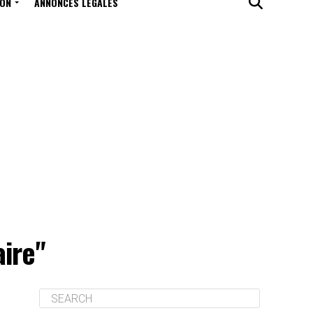
ION
ANNONCES LÉGALES
aire"