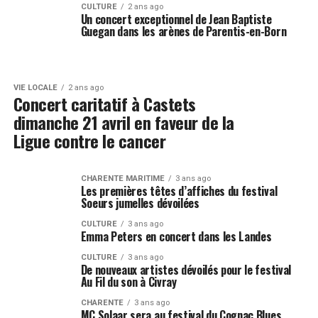
CULTURE
2 ans ago
Un concert exceptionnel de Jean Baptiste
Guegan dans les arènes de Parentis-en-Born
VIE LOCALE
2 ans ago
Concert caritatif à Castets
dimanche 21 avril en faveur de la
Ligue contre le cancer
CHARENTE MARITIME
3 ans ago
Les premières têtes d’affiches du festival
Soeurs jumelles dévoilées
CULTURE
3 ans ago
Emma Peters en concert dans les Landes
CULTURE
3 ans ago
De nouveaux artistes dévoilés pour le festival
Au Fil du son à Civray
CHARENTE
3 ans ago
MC Solaar sera au festival du Cognac Blues