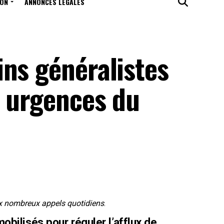
ION
ANNONCES LÉGALES
ins généralistes
x urgences du
ux nombreux appels quotidiens
.
bilisés pour réguler l’afflux de