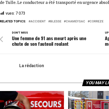
de Tulle. Le conducteur a été transporté en urgence absol
vues:
7 073
RELATED TOPICS:
ACCIDENT
BLESSE
CHAMEYSAC
CORREZE
DON'T MISS
UP
Une femme de 91 ans meurt après une
Ap
chute de son fauteuil roulant
mè
La rédaction
YOU MAY L