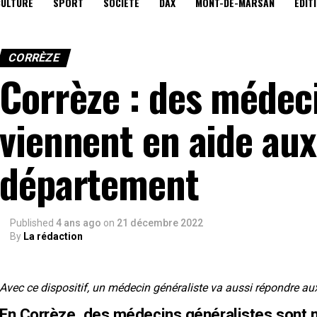
CULTURE
SPORT
SOCIÉTÉ
DAX
MONT-DE-MARSAN
EDIT
CORRÈZE
Corrèze : des médec
viennent en aide au
département
Published
4 ans ago
on
21 décembre 2022
By
La rédaction
Avec ce dispositif, un médecin généraliste va aussi répondre a
En Corrèze, des médecins généralistes sont mo