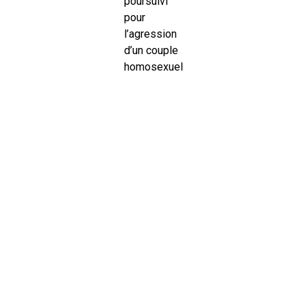
poursuivi
pour
l’agression
d’un couple
homosexuel
à Mont-de-
Marsan a
reconnu les
violences
mais
contesté
leur
caractère
homophobe,
le jugement
étant
attendu le
10
septembre