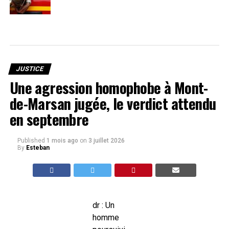
JUSTICE
Une agression homophobe à Mont-
de-Marsan jugée, le verdict attendu
en septembre
Published
1 mois ago
on
3 juillet 2026
By
Esteban
dr : Un
homme