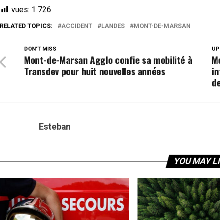
vues:
1 726
RELATED TOPICS:
ACCIDENT
LANDES
MONT-DE-MARSAN
DON'T MISS
UP
Mont-de-Marsan Agglo confie sa mobilité à
M
Transdev pour huit nouvelles années
in
de
Esteban
YOU MAY L