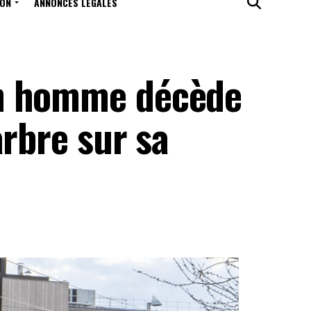
ION
ANNONCES LÉGALES
n homme décède
arbre sur sa