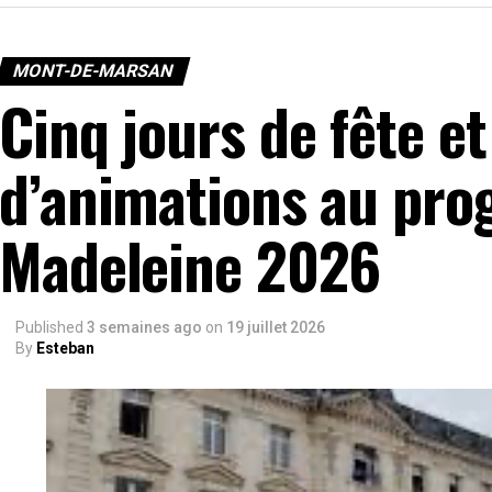
MONT-DE-MARSAN
Cinq jours de fête e
d’animations au pro
Madeleine 2026
Published
3 semaines ago
on
19 juillet 2026
By
Esteban