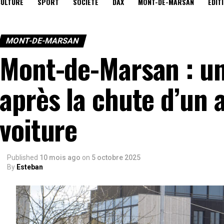
CULTURE
SPORT
SOCIÉTÉ
DAX
MONT-DE-MARSAN
EDIT
MONT-DE-MARSAN
Mont-de-Marsan : u
après la chute d’un 
voiture
Published
10 mois ago
on
5 octobre 2025
By
Esteban