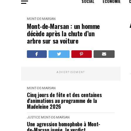
SOCIAL
ECONOMIE
MONT-DE-MARSAN
Mont-de-Marsan : un homme
décède après la chute d’un
arbre sur sa voiture
ADVERTISEMENT
MONT-DE-MARSAN
Cinq jours de fête et des centaines
d'animations au programme de la
Madeleine 2026
JUSTICE
MONT-DE-MARSAN
Une agression homophobe à Mont-
de-Marsan jugée, le verdict