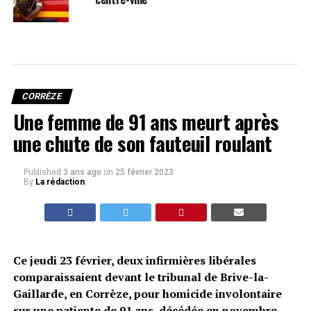
CORRÈZE
Une femme de 91 ans meurt après
une chute de son fauteuil roulant
Published
3 ans ago
on
25 février 2023
By
La rédaction
Ce jeudi 23 février, deux infirmières libérales
comparaissaient devant le tribunal de Brive-la-
Gaillarde, en Corrèze, pour homicide involontaire
sur une patiente de 91 ans, décédée en novembre