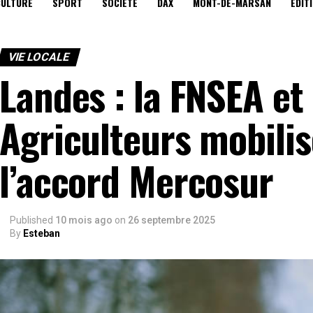
CULTURE
SPORT
SOCIÉTÉ
DAX
MONT-DE-MARSAN
EDIT
VIE LOCALE
Landes : la FNSEA et
Agriculteurs mobilis
l’accord Mercosur
Published
10 mois ago
on
26 septembre 2025
By
Esteban