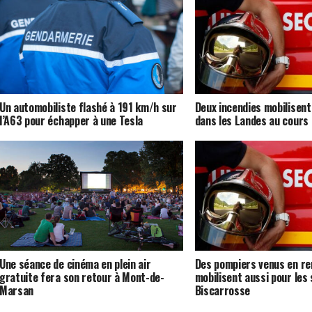
Un automobiliste flashé à 191 km/h sur
Deux incendies mobilisent
l’A63 pour échapper à une Tesla
dans les Landes au cours 
Une séance de cinéma en plein air
Des pompiers venus en re
gratuite fera son retour à Mont-de-
mobilisent aussi pour les 
Marsan
Biscarrosse