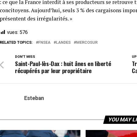
: ce que la France interdit à ses producteurs se retrouve 
concitoyens. Aujourd’hui, seuls 3 % des cargaisons import
présentent des irrégularités. »
vues:
576
RELATED TOPICS:
FNSEA
LANDES
MERCOSUR
DON'T MISS
UP
Saint-Paul-lès-Dax : huit ânes en liberté
Tr
récupérés par leur propriétaire
C
Esteban
YOU MAY L