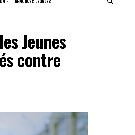
ION
ANNONCES LÉGALES
 les Jeunes
és contre