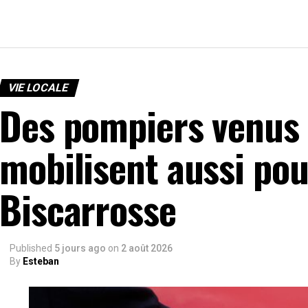
VIE LOCALE
Des pompiers venus 
mobilisent aussi pour
Biscarrosse
Published
5 jours ago
on
2 août 2026
By
Esteban