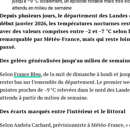
jusqu’à –9 °C localement, un épisode notable mais très él
attendu en milieu de semaine
Depuis plusieurs jours, le département des Landes 
début janvier 2026, les températures nocturnes res
avec des valeurs comprises entre –2 et –7 °C selon
remarquable par Météo-France, mais qui reste loin
passé.
Des gelées généralisées jusqu’au milieu de semain
Selon
France Bleu
, de la nuit de dimanche à lundi et jus
rester bas sur l’ensemble du département. Le premier wee
pointes proches de –9 °C relevées dans le nord des Lande
attendu à partir du milieu de semaine.
Des écarts marqués entre l’intérieur et le littoral
Selon Andréa Cachard, prévisionniste à Météo-France, « o