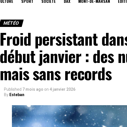
CULTURE
SPORT
SOCIÉTÉ
DAX
MONT-DE-MARSAN
EDIT
MÉTÉO
Froid persistant dan
début janvier : des n
mais sans records
Published
7 mois ago
on
4 janvier 2026
By
Esteban