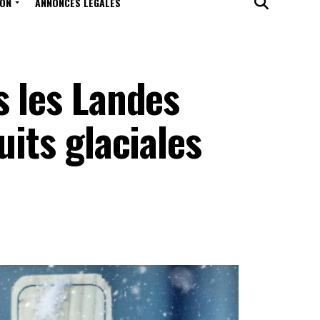
ION
ANNONCES LÉGALES
s les Landes
uits glaciales