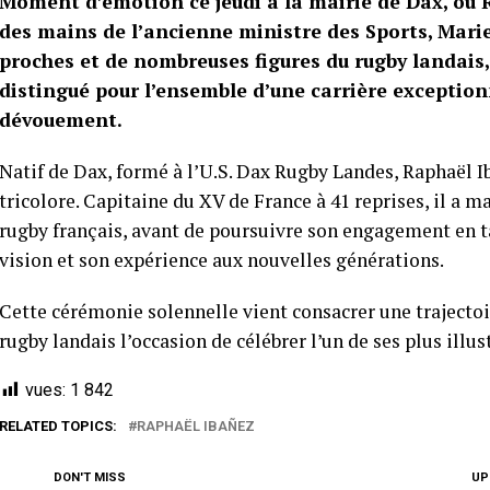
Moment d’émotion ce jeudi à la mairie de Dax, où 
des mains de l’ancienne ministre des Sports, Marie
proches et de nombreuses figures du rugby landais,
distingué pour l’ensemble d’une carrière exception
dévouement.
Natif de Dax, formé à l’U.S. Dax Rugby Landes, Raphaël I
tricolore. Capitaine du XV de France à 41 reprises, il a
rugby français, avant de poursuivre son engagement en 
vision et son expérience aux nouvelles générations.
Cette cérémonie solennelle vient consacrer une trajectoi
rugby landais l’occasion de célébrer l’un de ses plus illu
vues:
1 842
RELATED TOPICS:
RAPHAËL IBAÑEZ
DON'T MISS
UP