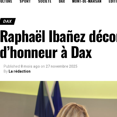
CULTURE
SPORT
SOCIÉTÉ
DAX
MONT-DE-MARSAN
EDIT
DAX
Raphaël Ibañez décor
d’honneur à Dax
Published
8 mois ago
on
27 novembre 2025
By
La rédaction