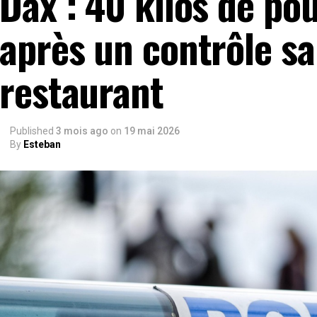
Dax : 40 kilos de pou
après un contrôle sa
restaurant
Published
3 mois ago
on
19 mai 2026
By
Esteban