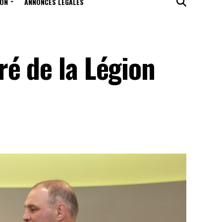
ION
ANNONCES LÉGALES
é de la Légion