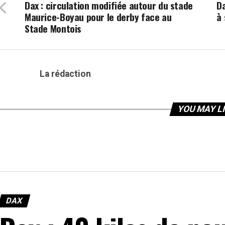
Dax : circulation modifiée autour du stade
D
Maurice-Boyau pour le derby face au
à 
Stade Montois
La rédaction
YOU MAY L
DAX