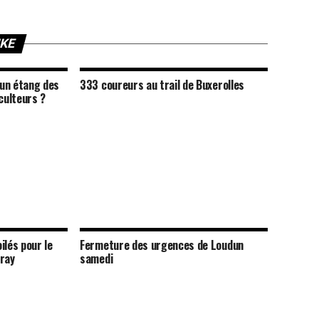
IKE
un étang des
333 coureurs au trail de Buxerolles
culteurs ?
ilés pour le
Fermeture des urgences de Loudun
vray
samedi