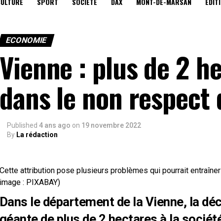
CULTURE
SPORT
SOCIÉTÉ
DAX
MONT-DE-MARSAN
EDIT
ECONOMIE
Vienne : plus de 2 h
dans le non respect d
Published
4 ans ago
on
19 novembre 2022
By
La rédaction
Cette attribution pose plusieurs problèmes qui pourrait entraîner l
image : PIXABAY)
Dans le département de la Vienne, la déc
géante de plus de 2 hectares à la sociét