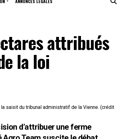
ION
ANNONCES LÉGALES
ectares attribués
e la loi
a saisit du tribunal administratif de la Vienne. (crédit
ision d’attribuer une ferme
é Agro Team suscite le débat.