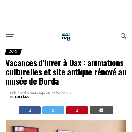
DAX
Vacances d’hiver à Dax : animations
culturelles et site antique rénové au
musée de Borda
Published
6 mois ago
on
7 février 2026
By
Esteban