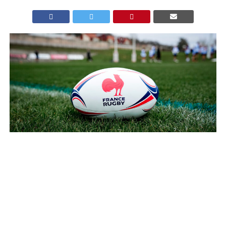
Dans une rencontre spectaculaire à huit
essais, Valence Romans DR s’est imposé sur la
pelouse de US Dax au terme d’un scénario
totalement renversant. Malgré un carton rouge en
fin de match, les Drômois ont arraché la victoire
dans les dernières secondes grâce à un exploit de
Dylan Idrissi.