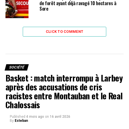
de forêt ayant déjà ravagé 10 hectares à
Sore
CLICK TO COMMENT
SOCIÉTÉ
Basket : match interrompu à Larbey
après des accusations de cris
racistes entre Montauban et le Real
Chalossais
Published
4 mois ago
on
16 avril 2026
By
Esteban