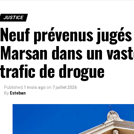
JUSTICE
Neuf prévenus jugés
Marsan dans un vast
trafic de drogue
Published
1 mois ago
on
7 juillet 2026
By
Esteban