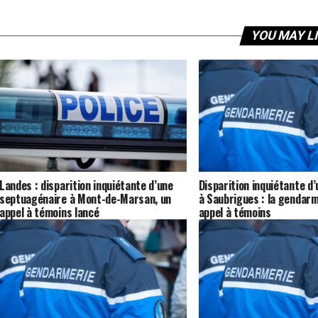
YOU MAY L
Landes : disparition inquiétante d’une
Disparition inquiétante d
septuagénaire à Mont-de-Marsan, un
à Saubrigues : la gendarm
appel à témoins lancé
appel à témoins