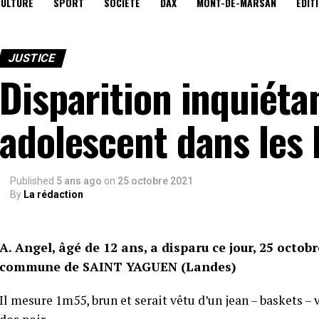
CULTURE
SPORT
SOCIÉTÉ
DAX
MONT-DE-MARSAN
EDIT
JUSTICE
Disparition inquiéta
adolescent dans les 
Published
5 ans ago
on
25 octobre 2021
By
La rédaction
A. Angel, âgé de 12 ans, a disparu ce jour, 25 octob
commune de SAINT YAGUEN (Landes)
Il mesure 1m55, brun et serait vêtu d’un jean – baskets – 