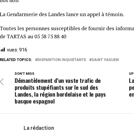
dos noir
La Gendarmerie des Landes lance un appel à témoin.
Toutes les personnes susceptibles de fournir des informa
de TARTAS au 05 58 73 88 40
vues:
916
RELATED TOPICS:
DISPARITION INQUIÉTANTE
SAINT YAGUEN
DON'T MISS
UP
Démantèlement d’un vaste trafic de
La
produits stupéfiants sur le sud des
pe
Landes, la région bordelaise et le pays
e
basque espagnol
La rédaction