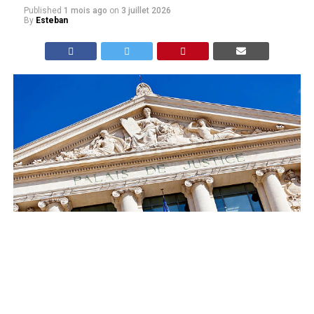
Published
1 mois ago
on
3 juillet 2026
By
Esteban
dr : Un homme poursuivi pour l’agression d’un couple
homosexuel à Mont-de-Marsan a reconnu les violences
mais contesté leur caractère homophobe, le jugement