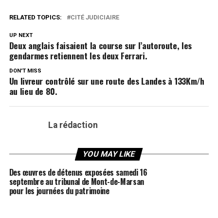
RELATED TOPICS:
CITÉ JUDICIAIRE
UP NEXT
Deux anglais faisaient la course sur l’autoroute, les
gendarmes retiennent les deux Ferrari.
DON'T MISS
Un livreur contrôlé sur une route des Landes à 133Km/h
au lieu de 80.
La rédaction
YOU MAY LIKE
Des œuvres de détenus exposées samedi 16
septembre au tribunal de Mont-de-Marsan
pour les journées du patrimoine