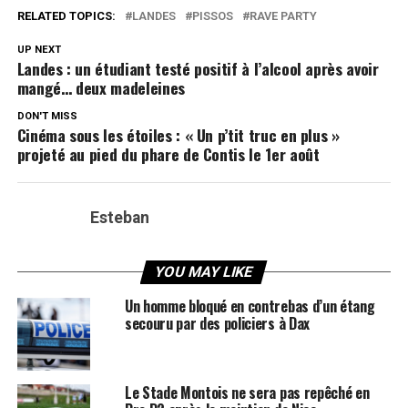
RELATED TOPICS:
LANDES
PISSOS
RAVE PARTY
UP NEXT
Landes : un étudiant testé positif à l’alcool après avoir
mangé… deux madeleines
DON'T MISS
Cinéma sous les étoiles : « Un p’tit truc en plus »
projeté au pied du phare de Contis le 1er août
Esteban
YOU MAY LIKE
Un homme bloqué en contrebas d’un étang
secouru par des policiers à Dax
Le Stade Montois ne sera pas repêché en