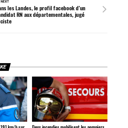
 NEXT
ns les Landes, le profil facebook d’un
andidat RN aux départementales, jugé
ciste
IKE
 191 km/h sur
Deux incendies mobilisent les pompiers