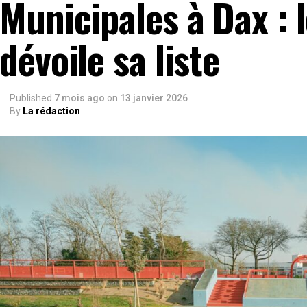
Municipales à Dax : 
dévoile sa liste
Published
7 mois ago
on
13 janvier 2026
By
La rédaction