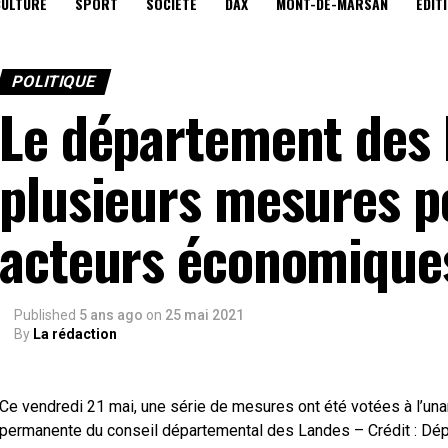
CULTURE
SPORT
SOCIÉTÉ
DAX
MONT-DE-MARSAN
EDIT
POLITIQUE
Le département des 
plusieurs mesures p
acteurs économiques
Published
5 ans ago
on
25 mai 2021
By
La rédaction
Ce vendredi 21 mai, une série de mesures ont été votées à l’una
permanente du conseil départemental des Landes – Crédit : D