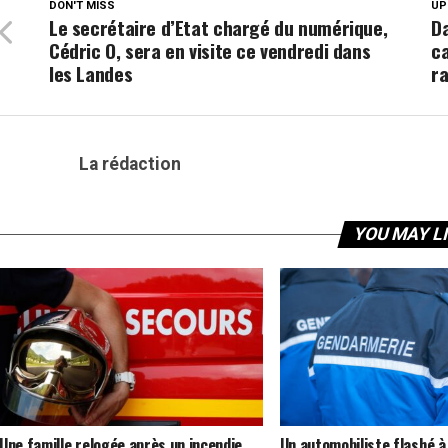
DON'T MISS
UP
Le secrétaire d’Etat chargé du numérique,
Da
Cédric O, sera en visite ce vendredi dans
c
les Landes
ra
La rédaction
YOU MAY L
Une famille relogée après un incendie
Un automobiliste flashé à