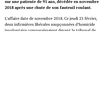
sur une patiente de 91 ans, décédée en novembre
2018 après une chute de son fauteuil roulant.
L’affaire date de novembre 2018. Ce jeudi 23 février,
deux infirmières libérales soupçonnées d’homicide
involontaire comparaissaient devant le tribunal de
Brive-la-Gailliarde, en Corrèze. En effet, leur patiente,
âgée de 91 ans, était tombée de son fauteuil roulant
lorsqu’elles la transportait. Six jour plus tard, la
nonagénaire décédait.
Selon nos confrères de
Ouest France
, la nonagénaire
avait eu un hématome sous-dural, considéré, en partie,
comme responsable du décès de la vieille dame. La chute
aurait eu lieu alors que les infirmières avaient déplacées
la senior sans utiliser les cale-pieds du fauteuil comme
l’indique la notice de l’engin.
Un an d’emprisonnement assorti d’un sursis et une