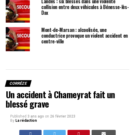
Landes : six blessés dans une violente
collision entre deux véhicules à Bénesse-lès-
Dax
Mont-de-Marsan : alcoolisée, une
conductrice provoque un violent accident en
centre-ville
CORRÈZE
Un accident à Chameyrat fait un
blessé grave
Published
3 ans ago
on
26 février 2023
By
La rédaction