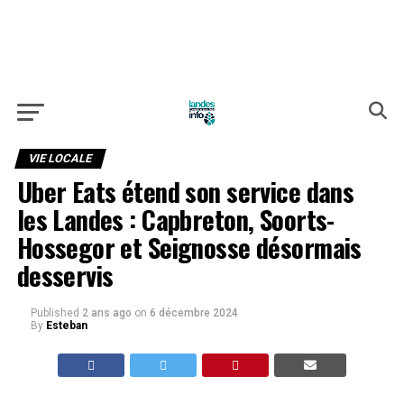
VIE LOCALE
Uber Eats étend son service dans
les Landes : Capbreton, Soorts-
Hossegor et Seignosse désormais
desservis
Published
2 ans ago
on
6 décembre 2024
By
Esteban