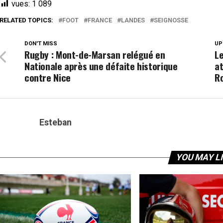
vues:
1 089
RELATED TOPICS:
FOOT
FRANCE
LANDES
SEIGNOSSE
DON'T MISS
UP
Rugby : Mont-de-Marsan relégué en
Le
Nationale après une défaite historique
at
contre Nice
Ro
Esteban
YOU MAY L