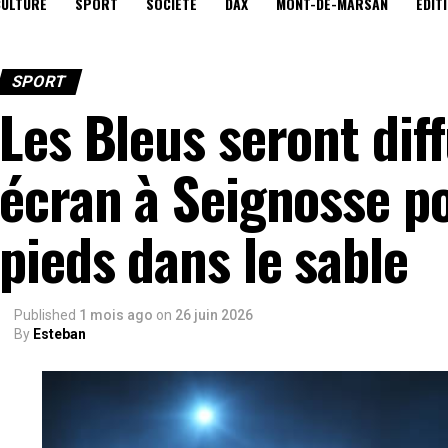
CULTURE
SPORT
SOCIÉTÉ
DAX
MONT-DE-MARSAN
EDIT
SPORT
Les Bleus seront dif
écran à Seignosse p
pieds dans le sable
Published
1 mois ago
on
26 juin 2026
By
Esteban