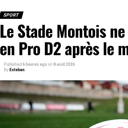
SPORT
Le Stade Montois ne
en Pro D2 après le m
Published
6 heures ago
on
8 août 2026
By
Esteban