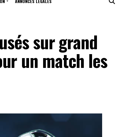
ION
ANNONCES LÉGALES
fusés sur grand
our un match les