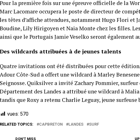
Pour la première fois sur une épreuve officielle de la Wo
Marc Lacomare occupera le poste de directeur de compéti
les têtes d’affiche attendues, notamment Hugo Flori et J
Boudine, Lily Hirigoyen et Naia Monte chez les filles. 
ainsi que le Portugais Jamie Veselko seront également au
Des wildcards attribuées à de jeunes talents
Quatre invitations ont été distribuées pour cette éd
Adour Côte-Sud a offert une wildcard à Marley Benesenes
Seignosse. Quiksilver a invité Zachary Pommier, surfeur or
Département des Landes a attribué une wildcard à Malia 
tandis que Roxy a retenu Charlie Leguay, jeune surfeuse b
vues:
570
RELATED TOPICS:
CAPBRETON
LANDES
SURF
DON'T MISS
UP