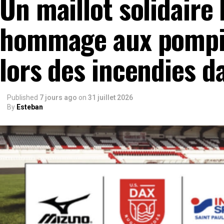
Un maillot solidaire
hommage aux pompie
lors des incendies d
Published
7 jours ago
on
31 juillet 2026
By
Esteban