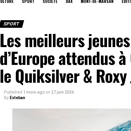
CULTURE
SPORT
SOCIÉTÉ
DAX
MONT-DE-MARSAN
EDIT
SPORT
Les meilleurs jeunes
d’Europe attendus à
le Quiksilver & Roxy
Published
1 mois ago
on
27 juin 2026
By
Esteban