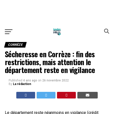
CORRÈZE
Sécheresse en Corrèze : fin des
restrictions, mais attention le
département reste en vigilance
Published
4 ans ago
on
26 novembre 2022
By
La rédaction
Le département reste néanmoins en vigilance (crédit