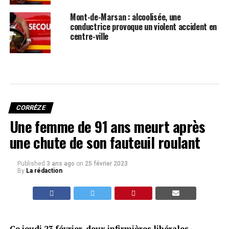
Mont-de-Marsan : alcoolisée, une
conductrice provoque un violent accident en
centre-ville
CORRÈZE
Une femme de 91 ans meurt après
une chute de son fauteuil roulant
Published
3 ans ago
on
25 février 2023
By
La rédaction
Ce jeudi 23 février, deux infirmières libérales