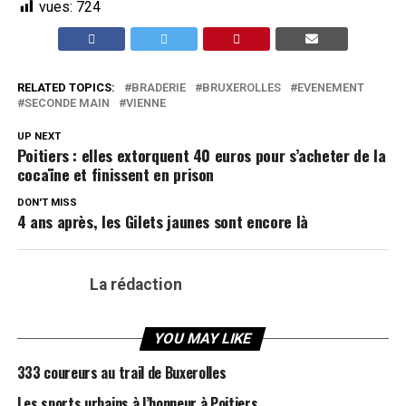
vues:
724
RELATED TOPICS:
BRADERIE
BRUXEROLLES
EVENEMENT
SECONDE MAIN
VIENNE
UP NEXT
Poitiers : elles extorquent 40 euros pour s’acheter de la
cocaïne et finissent en prison
DON'T MISS
4 ans après, les Gilets jaunes sont encore là
La rédaction
YOU MAY LIKE
333 coureurs au trail de Buxerolles
Les sports urbains à l’honneur à Poitiers