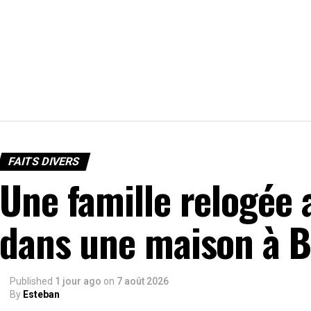
FAITS DIVERS
Une famille relogée 
dans une maison à B
Published
1 jour ago
on
7 août 2026
By
Esteban