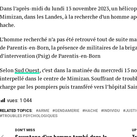
Dans l’après-midi du lundi 13 novembre 2023, un hélicopt
Mimizan, dans les Landes, à la recherche d’un homme ap
hache.
L’homme recherché n’a pas été retrouvé tout de suite mal
de Parentis-en-Born, la présence de militaires de la bri
d’intervention (Psig) de Parentis-en-Born
Selon
Sud Ouest
, c’est dans la matinée du mercredi 15 no
interpellé dans le centre de Mimizan. Souffrant de troub
charge par les pompiers puis transféré vers l’hôpital S
vues:
1 044
RELATED TOPICS:
ARME
GENDAMERIE
HACHE
INDIVIDU
JUSTI
TROUBLES PSYCHOLOGIQUES
DON'T MISS
UP
Sauvetage d’un homme tombé dans le
Tr