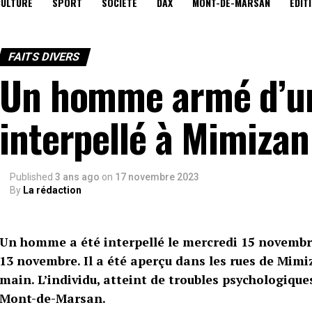
CULTURE
SPORT
SOCIÉTÉ
DAX
MONT-DE-MARSAN
EDIT
FAITS DIVERS
Un homme armé d’u
interpellé à Mimizan
Published
3 ans ago
on
17 novembre 2023
By
La rédaction
Un homme a été interpellé le mercredi 15 novembre
13 novembre. Il a été aperçu dans les rues de Mimi
main. L’individu, atteint de troubles psychologiques
Mont-de-Marsan.