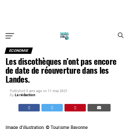
ECONOMIE
Les discothèques n’ont pas encore
de date de réouverture dans les
Landes.
Published
5 ans ago
on
11 mai 2021
By
La rédaction
Image d’illustration. © Tourisme Bayonne