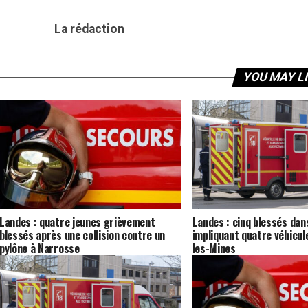
La rédaction
YOU MAY L
Landes : quatre jeunes grièvement
Landes : cinq blessés dan
blessés après une collision contre un
impliquant quatre véhicul
pylône à Narrosse
les-Mines