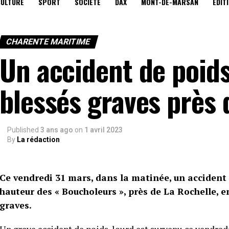
CULTURE
SPORT
SOCIÉTÉ
DAX
MONT-DE-MARSAN
EDIT
CHARENTE MARITIME
Un accident de poids
blessés graves près 
Published
3 ans ago
on
1 avril 2023
By
La rédaction
Ce vendredi 31 mars, dans la matinée, un accident 
hauteur des « Boucholeurs », près de La Rochelle, 
graves.