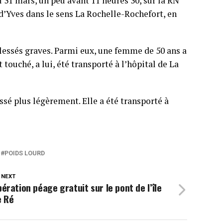
 31 mars, un peu avant 11 heures 30, sur la RN
 d’Yves dans le sens La Rochelle-Rochefort, en
 blessés graves. Parmi eux, une femme de 50 ans a
ouché, a lui, été transporté à l’hôpital de La
ssé plus légèrement. Elle a été transporté à
POIDS LOURD
 NEXT
ération péage gratuit sur le pont de l’île
e Ré