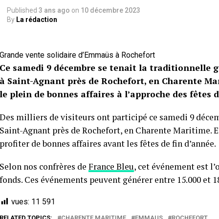
Published
3 ans ago
on
10 décembre 2023
By
La rédaction
Grande vente solidaire d’Emmaüs à Rochefort
Ce samedi 9 décembre se tenait la traditionnelle 
à Saint-Agnant près de Rochefort, en Charente Mari
le plein de bonnes affaires à l’approche des fêtes 
Des milliers de visiteurs ont participé ce samedi 9 déc
Saint-Agnant près de Rochefort, en Charente Maritime. En 
profiter de bonnes affaires avant les fêtes de fin d’année.
Selon nos confrères de
France Bleu
, cet événement est l
fonds. Ces événements peuvent générer entre 15.000 et 18
vues:
11 591
RELATED TOPICS:
CHARENTE MARITIME
EMMAUS
ROCHEFORT