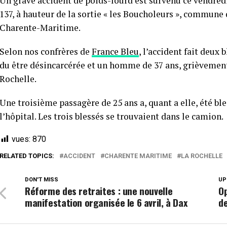
Un grave accident de poids-lourd est survenu ce vendredi
137, à hauteur de la sortie « les Boucholeurs », commune
Charente-Maritime.
Selon nos confrères de
France Bleu
, l’accident fait deux
du être désincarcérée et un homme de 37 ans, grièvement t
Rochelle.
Une troisième passagère de 25 ans a, quant a elle, été ble
l’hôpital. Les trois blessés se trouvaient dans le camion.
vues:
870
RELATED TOPICS:
ACCIDENT
CHARENTE MARITIME
LA ROCHELLE
DON'T MISS
UP
Réforme des retraites : une nouvelle
Op
manifestation organisée le 6 avril, à Dax
d