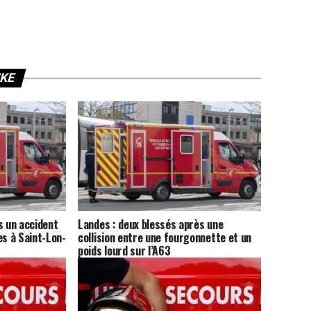
IKE
s un accident
Landes : deux blessés après une
es à Saint-Lon-
collision entre une fourgonnette et un
poids lourd sur l’A63