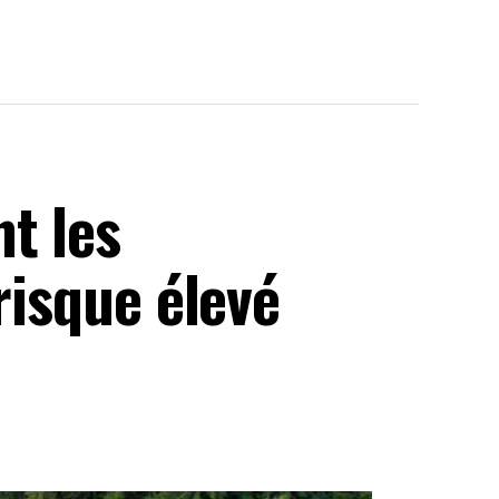
t les
risque élevé