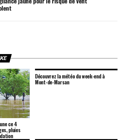
gilance jaune pour le risque de vent
olent
IKE
Découvrez la météo du week-end à
Mont-de-Marsan
aune ce 4
es, pluies
ndation