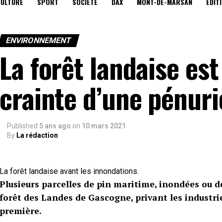
CULTURE
SPORT
SOCIÉTÉ
DAX
MONT-DE-MARSAN
EDIT
ENVIRONNEMENT
La forêt landaise es
crainte d’une pénuri
Published
5 ans ago
on
10 mars 2021
By
La rédaction
La forêt landaise avant les innondations.
Plusieurs parcelles de pin maritime, inondées ou d
forêt des Landes de Gascogne, privant les industrie
première.