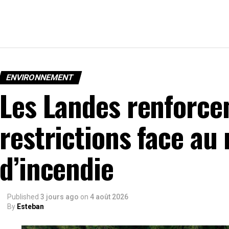
ENVIRONNEMENT
Les Landes renforcen
restrictions face au 
d’incendie
Published
3 jours ago
on
4 août 2026
By
Esteban