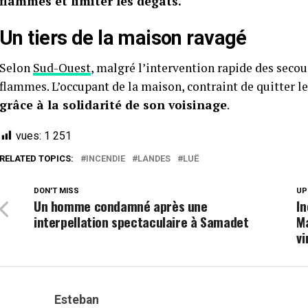
flammes et limiter les dégâts.
Un tiers de la maison ravagé
Selon
Sud-Ouest
, malgré l’intervention rapide des secou
flammes. L’occupant de la maison, contraint de quitter le
grâce à la solidarité de son voisinage
.
vues:
1 251
RELATED TOPICS:
INCENDIE
LANDES
LUË
DON'T MISS
UP
Un homme condamné après une
In
interpellation spectaculaire à Samadet
M
v
Esteban