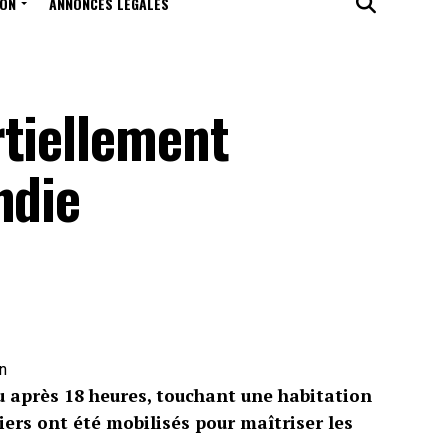
ION
ANNONCES LÉGALES
rtiellement
ndie
on
peu après 18 heures, touchant une habitation
iers ont été mobilisés pour maîtriser les