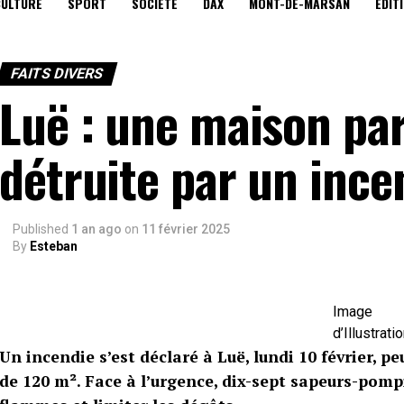
CULTURE
SPORT
SOCIÉTÉ
DAX
MONT-DE-MARSAN
EDIT
FAITS DIVERS
Luë : une maison pa
détruite par un ince
Published
1 an ago
on
11 février 2025
By
Esteban
Image
d’Illustrati
Un incendie s’est déclaré à Luë, lundi 10 février, 
de 120 m². Face à l’urgence, dix-sept sapeurs-pomp