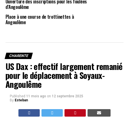
Ouverture des inscriptions pour les foulées
d’Angoulême
Place à une course de trottinettes à
Angoulême
CHARENTE
US Dax : effectif largement remanié
pour le déplacement à Soyaux-
Angoulême
Published
11 mois ago
on
12 septembre 2025
By
Esteban