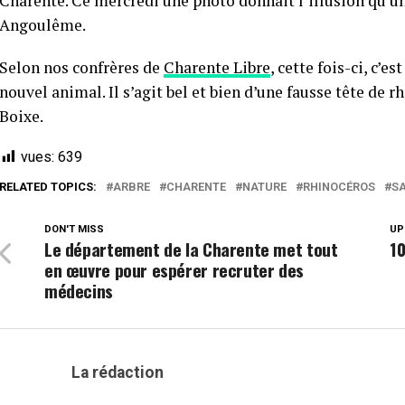
Charente. Ce mercredi une photo donnait l’illusion qu’un
Angoulême.
Selon nos confrères de
Charente Libre
, cette fois-ci, c’
nouvel animal. Il s’agit bel et bien d’une fausse tête de
Boixe.
vues:
639
RELATED TOPICS:
ARBRE
CHARENTE
NATURE
RHINOCÉROS
SA
DON'T MISS
UP
Le département de la Charente met tout
10
en œuvre pour espérer recruter des
médecins
La rédaction