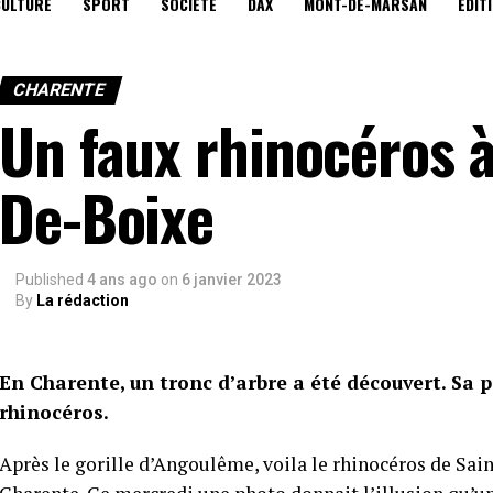
CULTURE
SPORT
SOCIÉTÉ
DAX
MONT-DE-MARSAN
EDIT
CHARENTE
Un faux rhinocéros 
De-Boixe
Published
4 ans ago
on
6 janvier 2023
By
La rédaction
En Charente, un tronc d’arbre a été découvert. Sa pa
rhinocéros.
Après le gorille d’Angoulême, voila le rhinocéros de Sai