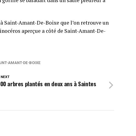
 gorille se baladait dans un saule pleureur à
est à Saint-Amant-De-Boixe que l’on retrouve un
 rhinocéros aperçue a côté de Saint-Amant-De-
INT-AMANT-DE-BOIXE
 NEXT
00 arbres plantés en deux ans à Saintes