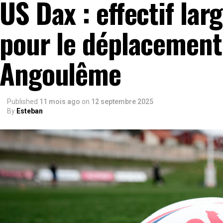
US Dax : effectif la
pour le déplacement
Angoulême
Published
11 mois ago
on
12 septembre 2025
By
Esteban