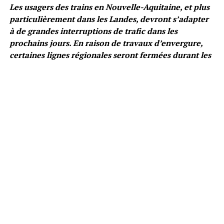
Les usagers des trains en Nouvelle-Aquitaine, et plus
particulièrement dans les Landes, devront s’adapter
à de grandes interruptions de trafic dans les
prochains jours. En raison de travaux d’envergure,
certaines lignes régionales seront fermées durant les
deux premiers week-ends de novembre, impactant
les déplacements dans la région.
Fermeture de la ligne Bordeaux –
Mont-de-Marsan
Selon
Actu.fr
, la ligne reliant Bordeaux à Mont-de-
Marsan sera fermée à toute circulation ferroviaire lors
des périodes suivantes : du vendredi 1er au dimanche 3
novembre et du samedi 9 au lundi 11 novembre inclus.
Pour assurer une continuité de service, la SNCF mettra
en place des bus de substitution, notamment pour les
trajets entre Morcenx-la-Nouvelle et Mont-de-Marsan,