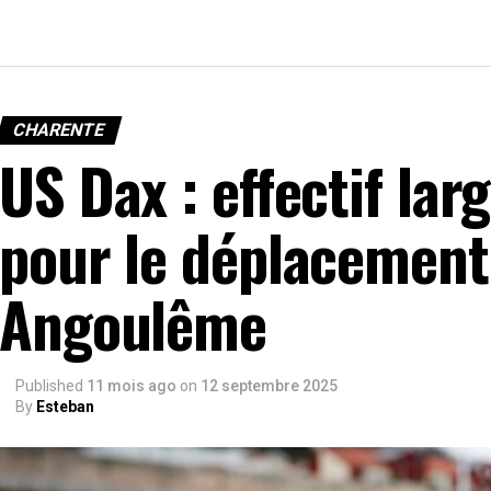
CHARENTE
US Dax : effectif la
pour le déplacement
Angoulême
Published
11 mois ago
on
12 septembre 2025
By
Esteban