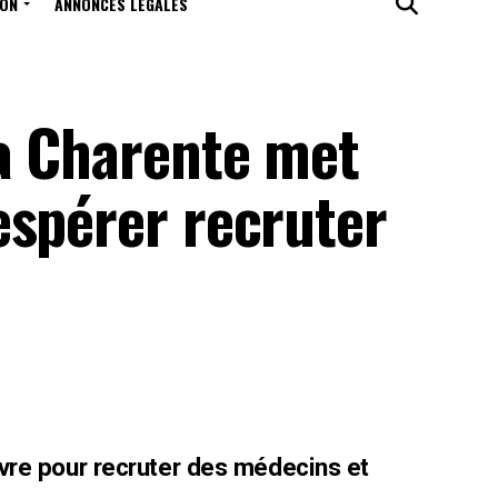
ION
ANNONCES LÉGALES
a Charente met
espérer recruter
vre pour recruter des médecins et