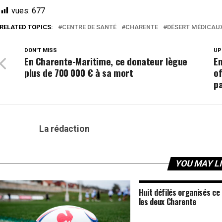
vues:
677
RELATED TOPICS:
CENTRE DE SANTÉ
CHARENTE
DÉSERT MÉDICAU
DON'T MISS
UP
En Charente-Maritime, ce donateur lègue
En
plus de 700 000 € à sa mort
of
pa
La rédaction
YOU MAY L
Huit défilés organisés ce
les deux Charente