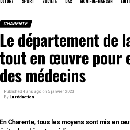
CULTURE
SPORT
SOCIÉTÉ
DAX
MONT-DE-MARSAN
EDIT
CHARENTE
Le département de l
tout en œuvre pour 
des médecins
Published
4 ans ago
on
5 janvier 2023
By
La rédaction
En Charente, tous les moyens sont mis en œu