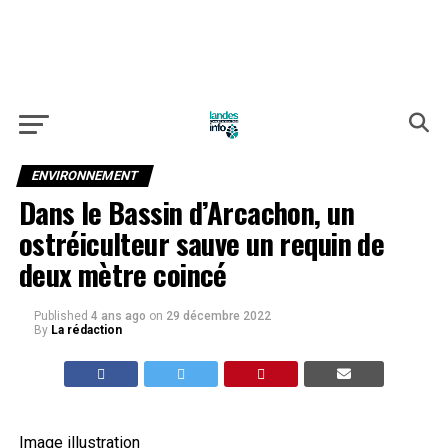
ENVIRONNEMENT
Dans le Bassin d’Arcachon, un
ostréiculteur sauve un requin de
deux mètre coincé
Published
4 ans ago
on
29 décembre 2022
By
La rédaction
Image illustration